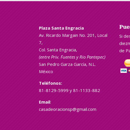
Pue
Plaza Santa Engracia
Av. Ricardo Margain No. 201, Local
Si de
7,
diezm
Col. Santa Engracia,
de Pa
(entre Priv. Fuentes y Rio
Pantepec
)
San Pedro Garza García, N.L.
México
Teléfonos:
81-8129-5999 y 81-1133-882
Email
:
casadeoracionsp@gmail.com