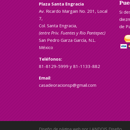
Pue
Plaza Santa Engracia
Av. Ricardo Margain No. 201, Local
Si de
7,
diezm
Col. Santa Engracia,
de Pa
(entre Priv. Fuentes y Rio
Pantepec
)
San Pedro Garza García, N.L.
México
Teléfonos:
81-8129-5999 y 81-1133-882
Email
:
casadeoracionsp@gmail.com
Diseño de página web por LANDOIS Diseño