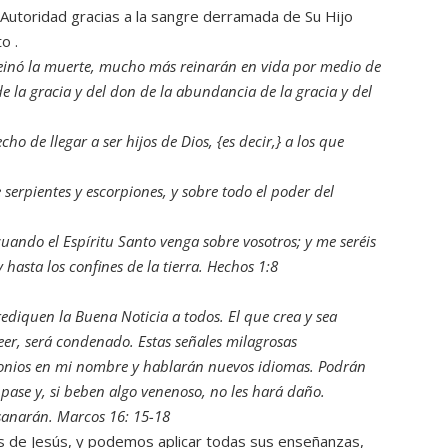
 Autoridad gracias a la sangre derramada de Su Hijo
o .
 reinó la muerte, mucho más reinarán en vida por medio de
de la gracia y del don de la abundancia de la gracia y del
echo de llegar a ser hijos de Dios, {es decir,} a los que
serpientes y escorpiones, y sobre todo el poder del
uando el Espíritu Santo venga sobre vosotros; y me seréis
 hasta los confines de la tierra. Hechos 1:8
ediquen la Buena Noticia a todos. El que crea y sea
reer, será condenado. Estas señales milagrosas
onios en mi nombre y hablarán nuevos idiomas. Podrán
pase y, si beben algo venenoso, no les hará daño.
anarán. Marcos 16: 15‭-‬18
s de Jesús, y podemos aplicar todas sus enseñanzas,