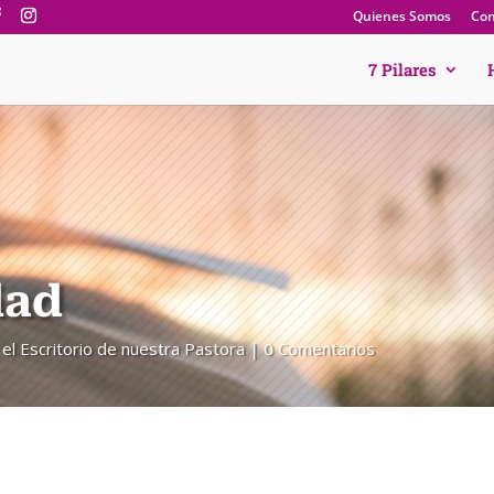
Quienes Somos
Con
7 Pilares
dad
el Escritorio de nuestra Pastora
0 Comentarios